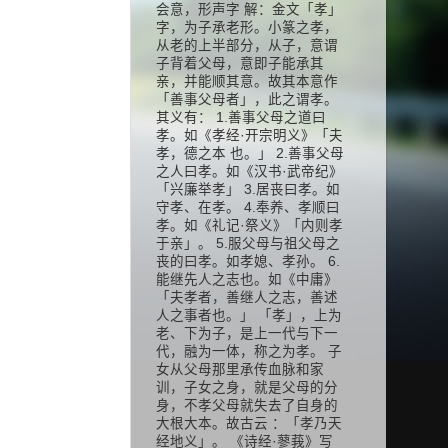
会意，形声字 解：金文「孝」
字，为子承老形。小篆之孝，
从老的上半部分，从子，意谓
子背着父母，意即子能承其
亲，并能顺其意。故其本意作
「善事父母者」，此之谓孝。
其义有： 1.善事父母之道曰
孝。如《孝经·开宗明义》「夫
孝，德之本 也。」 2.善事父母
之人曰孝。如《汉书·武帝纪》
「兴廉举孝」 3.居丧曰孝。如
守孝、在孝。 4.奉养、孝顺曰
孝。如《礼记·祭义》「内则孝
于亲」。 5.服父母与祖父母之
丧的曰孝。如孝媳、孝孙。 6.
能继先人之志也。如《中庸》
「夫孝者，善继人之志，善述
人之事者也。」 「孝」，上为
老、下为子，是上一代与下一
代，融为一体，称之为孝。 子
女从父母那里承传血脉和家
训，子女之身，就是父母的分
身，不孝父母就失去了自身的
大根大本。故古云 ：「孝乃天
经地义」。 《诗经·蓼莪》写