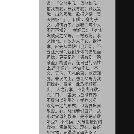
道：「父兮生我！母兮鞠我！
拊我畜我，长我育我；顾我复
我，出入腹我。欲报之德，昊
天罔极！」。 因此，身为子
女，如何行孝，是我们每个人
不可不知的。 孝经云：「身体
发肤受之父母，不敢毁伤，孝
之始也。」故为人子女，欲行
孝，应先从爱护自己开始，不
要让父母为我们身体的伤患而
担忧；更要记得「德有伤，贻
亲羞」的警言，在自己的品性
上,严于律己，不做不仁、不
义、无信、无礼的事，以德润
身，奋发向上。勿让父母为我
们操心、蒙羞，此乃孝顺第一
步。 人之行孝，不能离开敬。
孔子曰：「盖犬马皆能有养，
不敬何以别乎？」孝养父母，
没有一定的形式，但皆要出自
敬爱之心。想想我们自己，从
小对父母的教诲，是不是恭敬
听受？ 小时候，父母把最好的
食物，留给我吃；现在，最好
的食物，记得请父母先吃了