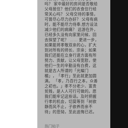
吗？ 家中最好的房间是否敬给
父母居住？他们的衣食住行经
常关心吗？ 父母交待的事情，
可曾尽心尽力办好？ 父母有病
时，能不能尽力侍奉,想方设法
减少他们的病痛？ 远游在外，
已经多久没有向家里问候、回
去探望了呢？ …… 更进一步，
如果能将孝敬双亲的心，扩大
到对所有的师长、宗亲；如果
我们还能在立身行道方面有所
努力、贡献，让父母宽慰，使
他们一生的辛勤没有白费，这
就是古人所谓的「光耀门
楣」，「孝行」至此就更加圆
满。 「孝，乃百行之本，众善
之初也。」孝不分老少、富贵
贫贱，是人人可行可做的。愿
我们能牢记这些话。及时把握
行孝的机会，切莫等到「树欲
静而风不止，子欲养而亲不
待」的悲恸，至此追悔已迟。
热门帖子