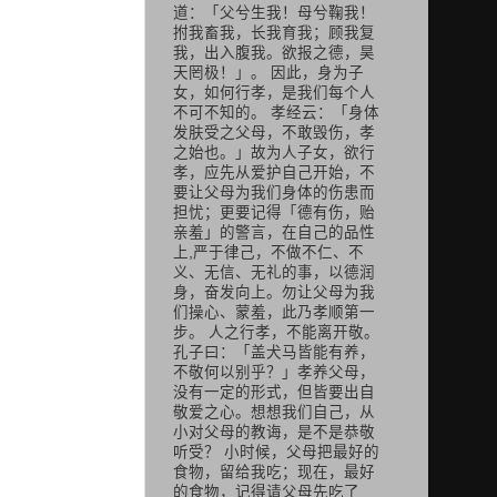
道：「父兮生我！母兮鞠我！
拊我畜我，长我育我；顾我复
我，出入腹我。欲报之德，昊
天罔极！」。 因此，身为子
女，如何行孝，是我们每个人
不可不知的。 孝经云：「身体
发肤受之父母，不敢毁伤，孝
之始也。」故为人子女，欲行
孝，应先从爱护自己开始，不
要让父母为我们身体的伤患而
担忧；更要记得「德有伤，贻
亲羞」的警言，在自己的品性
上,严于律己，不做不仁、不
义、无信、无礼的事，以德润
身，奋发向上。勿让父母为我
们操心、蒙羞，此乃孝顺第一
步。 人之行孝，不能离开敬。
孔子曰：「盖犬马皆能有养，
不敬何以别乎？」孝养父母，
没有一定的形式，但皆要出自
敬爱之心。想想我们自己，从
小对父母的教诲，是不是恭敬
听受？ 小时候，父母把最好的
食物，留给我吃；现在，最好
的食物，记得请父母先吃了