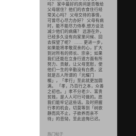
吗？ 家中最好的房间是否敬给
父母居住？他们的衣食住行经
常关心吗？ 父母交待的事情，
可曾尽心尽力办好？ 父母有病
时，能不能尽力侍奉,想方设法
减少他们的病痛？ 远游在外，
已经多久没有向家里问候、回
去探望了呢？ …… 更进一步，
如果能将孝敬双亲的心，扩大
到对所有的师长、宗亲；如果
我们还能在立身行道方面有所
努力、贡献，让父母宽慰，使
他们一生的辛勤没有白费，这
就是古人所谓的「光耀门
楣」，「孝行」至此就更加圆
满。 「孝，乃百行之本，众善
之初也。」孝不分老少、富贵
贫贱，是人人可行可做的。愿
我们能牢记这些话。及时把握
行孝的机会，切莫等到「树欲
静而风不止，子欲养而亲不
待」的悲恸，至此追悔已迟。
热门帖子