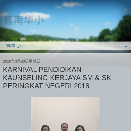
育南华小
SJK(C) Yoke Nam
▼
2018年9月28日星期五
KARNIVAL PENDIDIKAN
KAUNSELING KERJAYA SM & SK
PERINGKAT NEGERI 2018