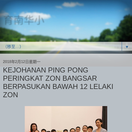
育南华小
SJK(C) Yoke Nam
▼
2018年2月12日星期一
KEJOHANAN PING PONG
PERINGKAT ZON BANGSAR
BERPASUKAN BAWAH 12 LELAKI
ZON