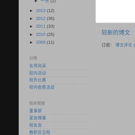
►
一月
(1)
►
2013
(12)
►
2012
(36)
►
2011
(33)
较新的博文
►
2010
(25)
►
2009
(11)
订阅：
博文评论 (
分类
名师风采
校内活动
校外比赛
校内收费活动
校务简报
董事部
家协理事
校友会
教职员玉照