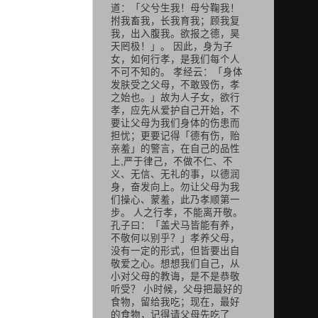
道：「父兮生我！母兮鞠我！
拊我畜我，长我育我；顾我复
我，出入腹我。欲报之德，昊
天罔极！」。 因此，身为子
女，如何行孝，是我们每个人
不可不知的。 孝经云：「身体
发肤受之父母，不敢毁伤，孝
之始也。」故为人子女，欲行
孝，应先从爱护自己开始，不
要让父母为我们身体的伤患而
担忧；更要记得「德有伤，贻
亲羞」的警言，在自己的品性
上,严于律己，不做不仁、不
义、无信、无礼的事，以德润
身，奋发向上。勿让父母为我
们操心、蒙羞，此乃孝顺第一
步。 人之行孝，不能离开敬。
孔子曰：「盖犬马皆能有养，
不敬何以别乎？」孝养父母，
没有一定的形式，但皆要出自
敬爱之心。想想我们自己，从
小对父母的教诲，是不是恭敬
听受？ 小时候，父母把最好的
食物，留给我吃；现在，最好
的食物，记得请父母先吃了