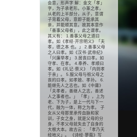
会意，形声字 解：金文「孝」
字，为子承老形。小篆之孝，
从老的上半部分，从子，意谓
子背着父母，意即子能承其
亲，并能顺其意。故其本意作
「善事父母者」，此之谓孝。
其义有： 1.善事父母之道曰
孝。如《孝经·开宗明义》「夫
孝，德之本 也。」 2.善事父母
之人曰孝。如《汉书·武帝纪》
「兴廉举孝」 3.居丧曰孝。如
守孝、在孝。 4.奉养、孝顺曰
孝。如《礼记·祭义》「内则孝
于亲」。 5.服父母与祖父母之
丧的曰孝。如孝媳、孝孙。 6.
能继先人之志也。如《中庸》
「夫孝者，善继人之志，善述
人之事者也。」 「孝」，上为
老、下为子，是上一代与下一
代，融为一体，称之为孝。 子
女从父母那里承传血脉和家
训，子女之身，就是父母的分
身，不孝父母就失去了自身的
大根大本。故古云 ：「孝乃天
经地义」。 《诗经·蓼莪》写