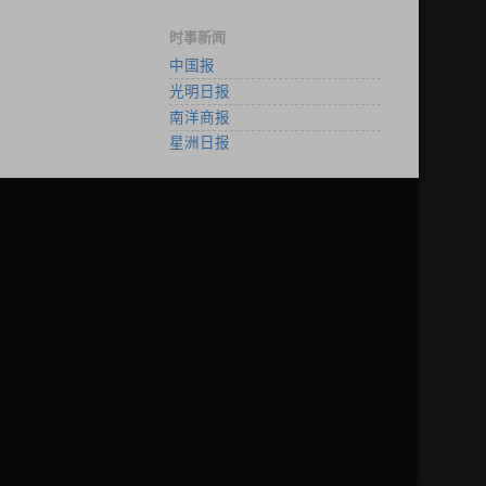
时事新闻
中国报
光明日报
南洋商报
星洲日报