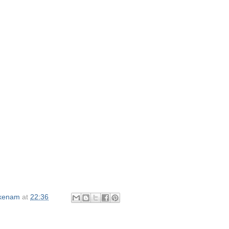
okenam
at
22:36