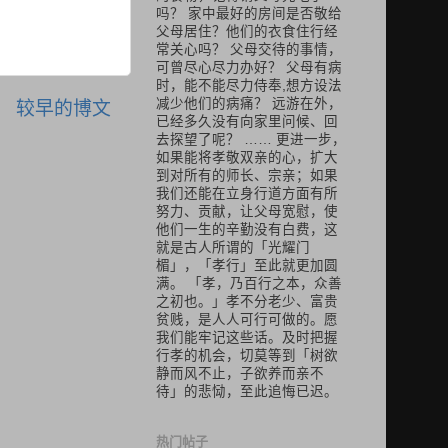
吗？ 家中最好的房间是否敬给
父母居住？他们的衣食住行经
常关心吗？ 父母交待的事情，
可曾尽心尽力办好？ 父母有病
时，能不能尽力侍奉,想方设法
减少他们的病痛？ 远游在外，
较早的博文
已经多久没有向家里问候、回
去探望了呢？ …… 更进一步，
如果能将孝敬双亲的心，扩大
到对所有的师长、宗亲；如果
我们还能在立身行道方面有所
努力、贡献，让父母宽慰，使
他们一生的辛勤没有白费，这
就是古人所谓的「光耀门
楣」，「孝行」至此就更加圆
满。 「孝，乃百行之本，众善
之初也。」孝不分老少、富贵
贫贱，是人人可行可做的。愿
我们能牢记这些话。及时把握
行孝的机会，切莫等到「树欲
静而风不止，子欲养而亲不
待」的悲恸，至此追悔已迟。
热门帖子