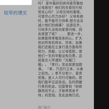
吗？ 家中最好的房间是否敬给
父母居住？他们的衣食住行经
常关心吗？ 父母交待的事情，
较早的博文
可曾尽心尽力办好？ 父母有病
时，能不能尽力侍奉,想方设法
减少他们的病痛？ 远游在外，
已经多久没有向家里问候、回
去探望了呢？ …… 更进一步，
如果能将孝敬双亲的心，扩大
到对所有的师长、宗亲；如果
我们还能在立身行道方面有所
努力、贡献，让父母宽慰，使
他们一生的辛勤没有白费，这
就是古人所谓的「光耀门
楣」，「孝行」至此就更加圆
满。 「孝，乃百行之本，众善
之初也。」孝不分老少、富贵
贫贱，是人人可行可做的。愿
我们能牢记这些话。及时把握
行孝的机会，切莫等到「树欲
静而风不止，子欲养而亲不
待」的悲恸，至此追悔已迟。
热门帖子