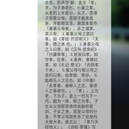
会意，形声字 解：金文「孝」
字，为子承老形。小篆之孝，
从老的上半部分，从子，意谓
子背着父母，意即子能承其
亲，并能顺其意。故其本意作
「善事父母者」，此之谓孝。
其义有： 1.善事父母之道曰
孝。如《孝经·开宗明义》「夫
孝，德之本 也。」 2.善事父母
之人曰孝。如《汉书·武帝纪》
「兴廉举孝」 3.居丧曰孝。如
守孝、在孝。 4.奉养、孝顺曰
孝。如《礼记·祭义》「内则孝
于亲」。 5.服父母与祖父母之
丧的曰孝。如孝媳、孝孙。 6.
能继先人之志也。如《中庸》
「夫孝者，善继人之志，善述
人之事者也。」 「孝」，上为
老、下为子，是上一代与下一
代，融为一体，称之为孝。 子
女从父母那里承传血脉和家
训，子女之身，就是父母的分
身，不孝父母就失去了自身的
大根大本。故古云 ：「孝乃天
经地义」。 《诗经·蓼莪》写