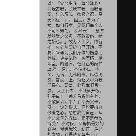
道：「父兮生我！母兮鞠我！
拊我畜我，长我育我；顾我复
我，出入腹我。欲报之德，昊
天罔极！」。 因此，身为子
女，如何行孝，是我们每个人
不可不知的。 孝经云：「身体
发肤受之父母，不敢毁伤，孝
之始也。」故为人子女，欲行
孝，应先从爱护自己开始，不
要让父母为我们身体的伤患而
担忧；更要记得「德有伤，贻
亲羞」的警言，在自己的品性
上,严于律己，不做不仁、不
义、无信、无礼的事，以德润
身，奋发向上。勿让父母为我
们操心、蒙羞，此乃孝顺第一
步。 人之行孝，不能离开敬。
孔子曰：「盖犬马皆能有养，
不敬何以别乎？」孝养父母，
没有一定的形式，但皆要出自
敬爱之心。想想我们自己，从
小对父母的教诲，是不是恭敬
听受？ 小时候，父母把最好的
食物，留给我吃；现在，最好
的食物，记得请父母先吃了