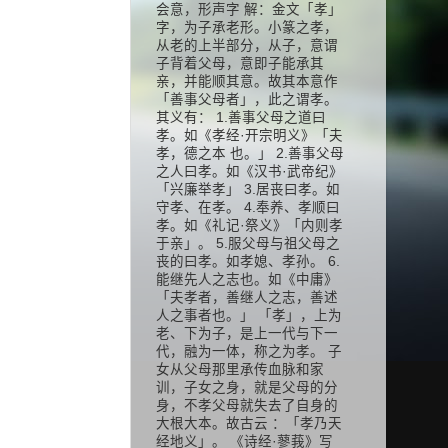
会意，形声字 解：金文「孝」
字，为子承老形。小篆之孝，
从老的上半部分，从子，意谓
子背着父母，意即子能承其
亲，并能顺其意。故其本意作
「善事父母者」，此之谓孝。
其义有： 1.善事父母之道曰
孝。如《孝经·开宗明义》「夫
孝，德之本 也。」 2.善事父母
之人曰孝。如《汉书·武帝纪》
「兴廉举孝」 3.居丧曰孝。如
守孝、在孝。 4.奉养、孝顺曰
孝。如《礼记·祭义》「内则孝
于亲」。 5.服父母与祖父母之
丧的曰孝。如孝媳、孝孙。 6.
能继先人之志也。如《中庸》
「夫孝者，善继人之志，善述
人之事者也。」 「孝」，上为
老、下为子，是上一代与下一
代，融为一体，称之为孝。 子
女从父母那里承传血脉和家
训，子女之身，就是父母的分
身，不孝父母就失去了自身的
大根大本。故古云 ：「孝乃天
经地义」。 《诗经·蓼莪》写