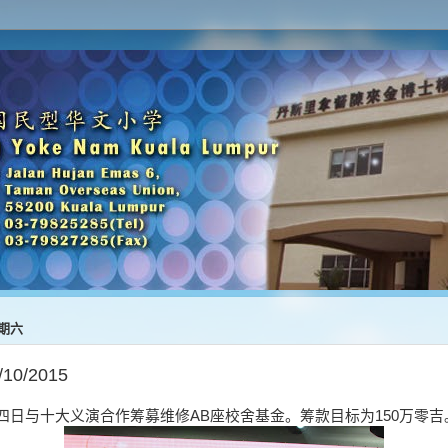
星期六
10/2015
四日与十大义演合作筹募维修AB座校舍基金。筹款目标为150万零吉