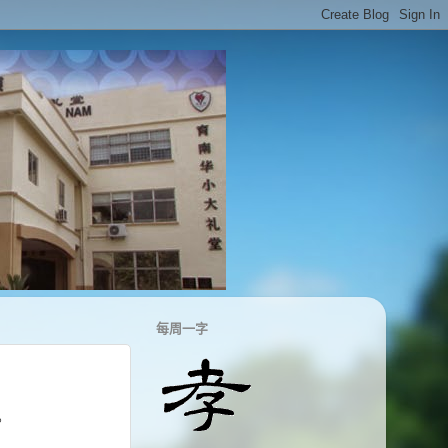
每周一字
。