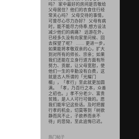
吗？ 家中最好的房间是否敬给
父母居住？他们的衣食住行经
常关心吗？ 父母交待的事情，
可曾尽心尽力办好？ 父母有病
时，能不能尽力侍奉,想方设法
减少他们的病痛？ 远游在外，
已经多久没有向家里问候、回
去探望了呢？ …… 更进一步，
如果能将孝敬双亲的心，扩大
到对所有的师长、宗亲；如果
我们还能在立身行道方面有所
努力、贡献，让父母宽慰，使
他们一生的辛勤没有白费，这
就是古人所谓的「光耀门
楣」，「孝行」至此就更加圆
满。 「孝，乃百行之本，众善
之初也。」孝不分老少、富贵
贫贱，是人人可行可做的。愿
我们能牢记这些话。及时把握
行孝的机会，切莫等到「树欲
静而风不止，子欲养而亲不
待」的悲恸，至此追悔已迟。
热门帖子