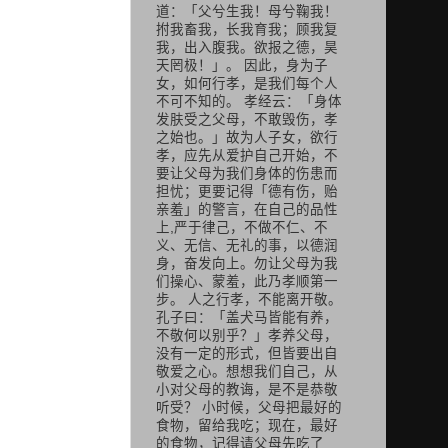
道：「父兮生我！母兮鞠我！
拊我畜我，长我育我；顾我复
我，出入腹我。欲报之德，昊
天罔极！」。 因此，身为子
女，如何行孝，是我们每个人
不可不知的。 孝经云：「身体
发肤受之父母，不敢毁伤，孝
之始也。」故为人子女，欲行
孝，应先从爱护自己开始，不
要让父母为我们身体的伤患而
担忧；更要记得「德有伤，贻
亲羞」的警言，在自己的品性
上,严于律己，不做不仁、不
义、无信、无礼的事，以德润
身，奋发向上。勿让父母为我
们操心、蒙羞，此乃孝顺第一
步。 人之行孝，不能离开敬。
孔子曰：「盖犬马皆能有养，
不敬何以别乎？」孝养父母，
没有一定的形式，但皆要出自
敬爱之心。想想我们自己，从
小对父母的教诲，是不是恭敬
听受？ 小时候，父母把最好的
食物，留给我吃；现在，最好
的食物，记得请父母先吃了