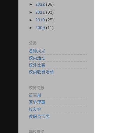
►
2012
(36)
►
2011
(33)
►
2010
(25)
►
2009
(11)
分类
名师风采
校内活动
校外比赛
校内收费活动
校务简报
董事部
家协理事
校友会
教职员玉照
学校概况