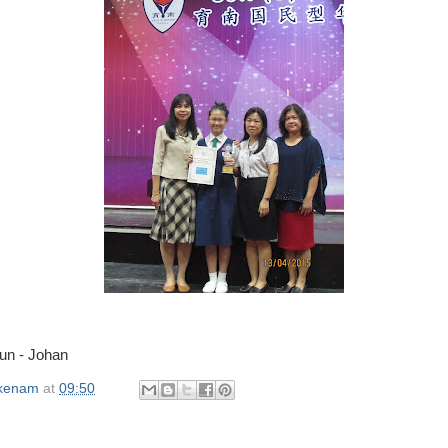
un - Johan
okenam
at
09:50