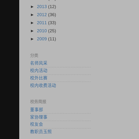
►
2013
(12)
►
2012
(36)
►
2011
(33)
►
2010
(25)
►
2009
(11)
分类
名师风采
校内活动
校外比赛
校内收费活动
校务简报
董事部
家协理事
校友会
教职员玉照