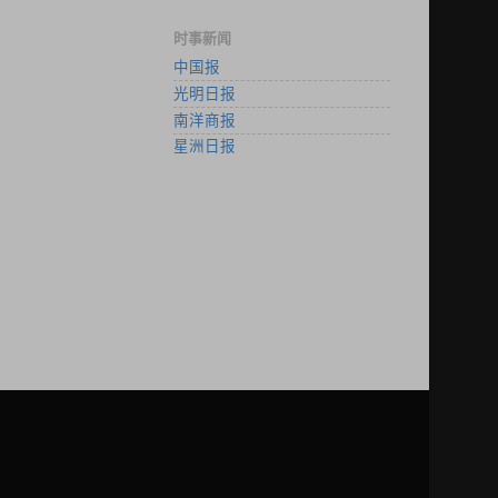
时事新闻
中国报
光明日报
南洋商报
星洲日报