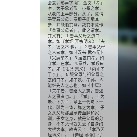
会意，形声字 解：金文「孝」
字，为子承老形。小篆之孝，
从老的上半部分，从子，意谓
子背着父母，意即子能承其
亲，并能顺其意。故其本意作
「善事父母者」，此之谓孝。
其义有： 1.善事父母之道曰
孝。如《孝经·开宗明义》「夫
孝，德之本 也。」 2.善事父母
之人曰孝。如《汉书·武帝纪》
「兴廉举孝」 3.居丧曰孝。如
守孝、在孝。 4.奉养、孝顺曰
孝。如《礼记·祭义》「内则孝
于亲」。 5.服父母与祖父母之
丧的曰孝。如孝媳、孝孙。 6.
能继先人之志也。如《中庸》
「夫孝者，善继人之志，善述
人之事者也。」 「孝」，上为
老、下为子，是上一代与下一
代，融为一体，称之为孝。 子
女从父母那里承传血脉和家
训，子女之身，就是父母的分
身，不孝父母就失去了自身的
大根大本。故古云 ：「孝乃天
经地义」。 《诗经·蓼莪》写