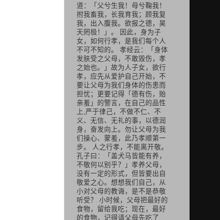
道：「父兮生我！母兮鞠我！
拊我畜我，长我育我；顾我复
我，出入腹我。欲报之德，昊
天罔极！」。 因此，身为子
女，如何行孝，是我们每个人
不可不知的。 孝经云：「身体
发肤受之父母，不敢毁伤，孝
之始也。」故为人子女，欲行
孝，应先从爱护自己开始，不
要让父母为我们身体的伤患而
担忧；更要记得「德有伤，贻
亲羞」的警言，在自己的品性
上,严于律己，不做不仁、不
义、无信、无礼的事，以德润
身，奋发向上。勿让父母为我
们操心、蒙羞，此乃孝顺第一
步。 人之行孝，不能离开敬。
孔子曰：「盖犬马皆能有养，
不敬何以别乎？」孝养父母，
没有一定的形式，但皆要出自
敬爱之心。想想我们自己，从
小对父母的教诲，是不是恭敬
听受？ 小时候，父母把最好的
食物，留给我吃；现在，最好
的食物，记得请父母先吃了