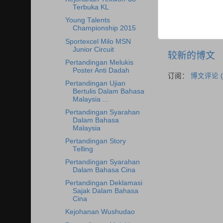
Terbuka KL
Young Talents
Championship 2015
Sportexcel Milo MSN
Junior Circuit
较新的博文
Pertandingan Melukis
Poster Anti Dadah
订阅：
博文评论 (
Pertandingan Ujian
Bertulis Dalam Bahasa
Malaysia ...
Pertandingan Syarahan
Dalam Bahasa
Malaysia
Pertandingan Story
Telling
Pertandingan Syarahan
Dalam Bahasa Cina
Pertandingan Deklamasi
Sajak Dalam Bahasa
Cina
Kejohanan Wushudao