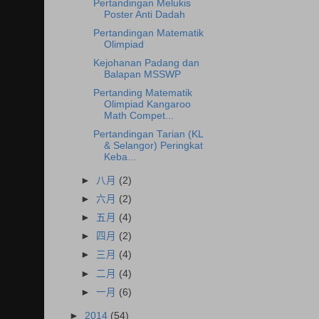
Pertandingan Melukis
Poster Anti Dadah
Pertandingan Matematik
Olimpiad
Kejohanan Padang dan
Balapan MSSWP
Pertanding Matematik
Olimpiad Kangaroo
Math Compet...
Pertandingan Tarian (KL
& Selangor) Peringkat
Keba...
►
八月
(2)
►
六月
(2)
►
五月
(4)
►
四月
(2)
►
三月
(4)
►
二月
(4)
►
一月
(6)
►
2014
(54)