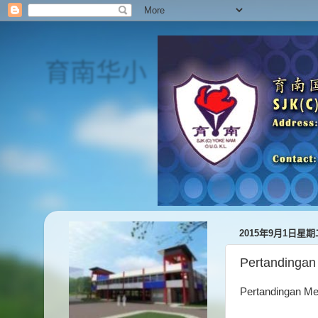
育南华小
SJK(C) Yoke Nam
2015年9月1日星期
Pertandingan
Pertandingan Mel