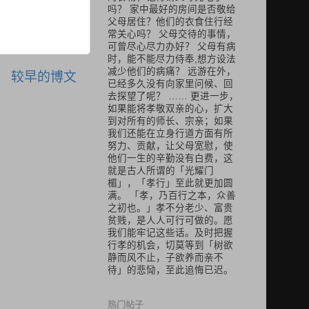
吗？ 家中最好的房间是否敬给
父母居住？他们的衣食住行经
常关心吗？ 父母交待的事情，
可曾尽心尽力办好？ 父母有病
时，能不能尽力侍奉,想方设法
减少他们的病痛？ 远游在外，
较早的博文
已经多久没有向家里问候、回
去探望了呢？ …… 更进一步，
如果能将孝敬双亲的心，扩大
到对所有的师长、宗亲；如果
我们还能在立身行道方面有所
努力、贡献，让父母宽慰，使
他们一生的辛勤没有白费，这
就是古人所谓的「光耀门
楣」，「孝行」至此就更加圆
满。 「孝，乃百行之本，众善
之初也。」孝不分老少、富贵
贫贱，是人人可行可做的。愿
我们能牢记这些话。及时把握
行孝的机会，切莫等到「树欲
静而风不止，子欲养而亲不
待」的悲恸，至此追悔已迟。
热门帖子