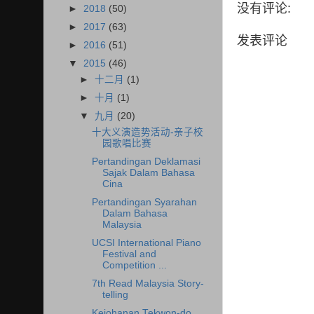
没有评论:
►
2018
(50)
►
2017
(63)
发表评论
►
2016
(51)
▼
2015
(46)
►
十二月
(1)
►
十月
(1)
▼
九月
(20)
十大义演造势活动-亲子校
园歌唱比赛
Pertandingan Deklamasi
Sajak Dalam Bahasa
Cina
Pertandingan Syarahan
Dalam Bahasa
Malaysia
UCSI International Piano
Festival and
Competition ...
7th Read Malaysia Story-
telling
Kejohanan Tekwon-do